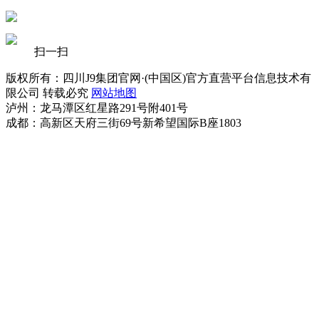
扫一扫
版权所有：四川J9集团官网·(中国区)官方直营平台信息技术有
限公司 转载必究
网站地图
泸州：龙马潭区红星路291号附401号
成都：高新区天府三街69号新希望国际B座1803