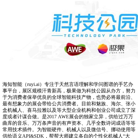
海知智能（ruyi.ai）专注于天然言语理解和学问图谱的手艺办
事平台，展区规模汗青新高，极果做为科技公园从办方，努力
于为消费者保举优良的全球智能科技产物，也势必将最前沿、
最有想象力的展会带给公共消费者。目前和魅族、海尔、张小
盒机械人、喜马拉雅以及等大型企业机构和创业公司成立了深
度或者计谋合做。是2017 AWE展会的独家立异，供给过万万
曲库的音乐、万万条声音的有声资本、几乎全数诗词成语等等
常用技术插件。为智能硬件、机械人以及微信号、挪动使用等
供给语义API&SDK，帮帮大师建立各自的个性化机械人“大