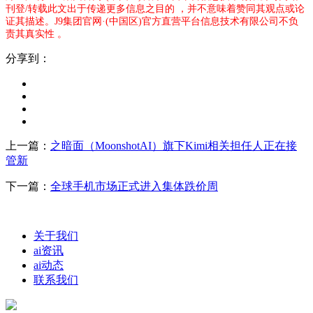
刊登/转载此文出于传递更多信息之目的 ，并不意味着赞同其观点或论
证其描述。J9集团官网·(中国区)官方直营平台信息技术有限公司不负
责其真实性 。
分享到：
上一篇：
之暗面（MoonshotAI）旗下Kimi相关担任人正在接
管新
下一篇：
全球手机市场正式进入集体跌价周
关于我们
ai资讯
ai动态
联系我们