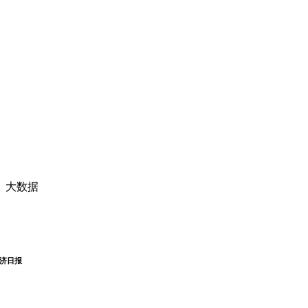
、大数据
济日报