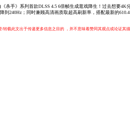
》系列首款DLSS 4.5 6倍帧生成逛戏降生！过去想要4K分辩率，《0
40Hz；同时兼顾高清画质取超高刷新率，搭配最新的610.47版
刊登/转载此文出于传递更多信息之目的 ，并不意味着赞同其观点或论证其描