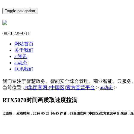
Toggle navigation
0830-2299711
网站首页
关于我们
ai资讯
ai动态
联系我们
我们专注于智慧政务、智能安全综合管理、商业智能、云服务
当前位置 :
J9集团官网·(中国区)官方直营平台
>
ai动态
>
RTX5070时间画质取速度拉满
点击数：
发布时间：
2026-05-28 10:45
作者：
J9集团官网·(中国区)官方直营平台
来源：
经