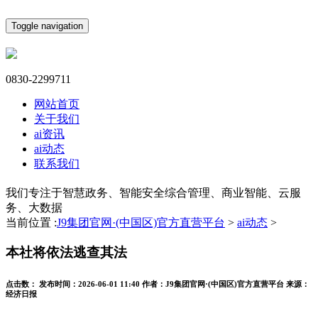
Toggle navigation
0830-2299711
网站首页
关于我们
ai资讯
ai动态
联系我们
我们专注于智慧政务、智能安全综合管理、商业智能、云服
务、大数据
当前位置 :
J9集团官网·(中国区)官方直营平台
>
ai动态
>
本社将依法逃查其法
点击数：
发布时间：
2026-06-01 11:40
作者：
J9集团官网·(中国区)官方直营平台
来源：
经济日报