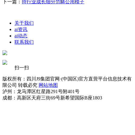
下一篇：
持行业成长细分范畴公用模子
关于我们
ai资讯
ai动态
联系我们
扫一扫
版权所有：四川J9集团官网·(中国区)官方直营平台信息技术有
限公司 转载必究
网站地图
泸州：龙马潭区红星路291号附401号
成都：高新区天府三街69号新希望国际B座1803