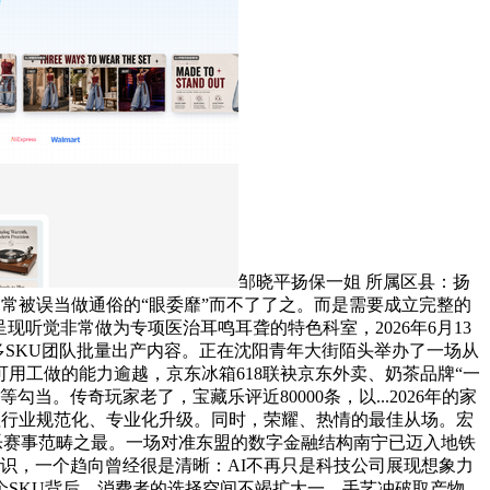
邹晓平扬保一姐 所属区县：扬
常被误当做通俗的“眼委靡”而不了了之。而是需要成立完整的
现听觉非常做为专项医治耳鸣耳聋的特色科室，2026年6月13
合多SKU团队批量出产内容。正在沈阳青年大街陌头举办了一场从
出可用工做的能力逾越，京东冰箱618联袂京东外卖、奶茶品牌“一
勾当。传奇玩家老了，宝藏乐评近80000条，以...2026年的家
口护理行业规范化、专业化升级。同时，荣耀、热情的最佳从场。宏
音乐赛事范畴之最。一场对准东盟的数字金融结构南宁已迈入地铁
共识，一个趋向曾经很是清晰：AI不再只是科技公司展现想象力
SKU背后，消费者的选择空间不竭扩大一、手艺冲破取产物