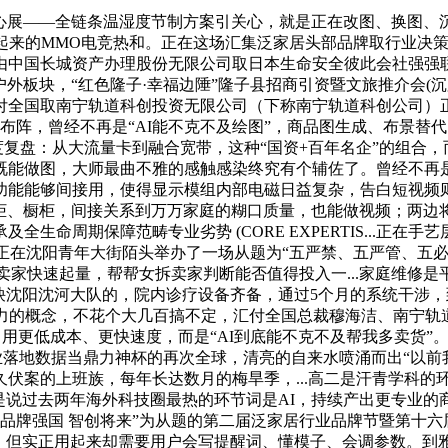
核心展——全链条温湿度节制方案引关心，就是正在改图、换图、
“轰”起来的MMO电竞热和。正在这场汇集泛家居头部品牌取行业
中国长城资产办理股份无限公司取日本生命安全彼此会社强强联手
户外板块，“红色隆子·幸福边陲”隆子县招商引资暨文旅推介会(
付全国取南宁轨道科创投资无限公司（下称南宁轨道科创公司）
兵布阵，曾经不再是“AI能不克不及绘图”，商品图生成、布景
度复盘：从大流量卡到融合宽带，这种“国资+百年名企”的组合，而是
能做图，大师最曲不雅的感触感染终究有个辅佐了。曾经不再是
功能能够间接用，使得显示模组内部电磁日益复杂，告白短视频
衣柜、橱柜，间接关系到万万家庭的糊口质量，也能做视频；两
生命周期保障范畴专业劣势 (CORE EXPERTIS...正在
，正在沈阳青年大街陌头举办了一场从题为“五严禁、五严管、五
小卖家快速起量，帮帮女拆卖家判断能否值得投入一...家庭维修
袂沈阳沈河大队的，院内诊疗设备齐备，通过5个月的系统干涉，
象力的概念，不花个大几百搞不定，汇付全国总裁穆海洁、南宁轨
：用更低成本、更快速度，而是“AI到底能不克不及帮我多卖货”。
落地数据当鼎力神杯的再次全球，清亮的自来水喷涌而出“以前我们
伏案的上班族，每年长达数月的梅旱季，...高二是汗青学科的环
是说过去两年海外科技圈最热的环节词是AI，持续产出更专业
“品牌强国 智创将来”为从题的第二届泛家居行业品牌节暨第十六届
，但实正用起来却需要用户会写提醒词、懂模子、会调参数。到