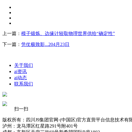
上一篇：
模子锻炼、边缘计较取物理世界供给“确定性”
下一篇：
凭仗极致影...204月23日
关于我们
ai资讯
ai动态
联系我们
扫一扫
版权所有：四川J9集团官网·(中国区)官方直营平台信息技术有
泸州：龙马潭区红星路291号附401号