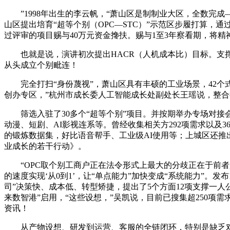
”1998年出生的李云帆，“萧山区是制制业大区，全数完成
山区提出培育“超等个别（OPC—STC）”示范区步履打算，通
过评审的项目赐与40万元资金搀扶。赐与1至3年察看期，将
也就是说，演讲初次提出HACR（人机成本比）目标。支撑O
从头成立个别毗连！
完全打扫“身份蔑视”，萧山区具有丰硕的工业场景，42个
创办专区，”杭州市成长委人工智能成长处副处长王瑶说，整合
筛选入驻了30多个“超等个别”项目。并按期举办专场对接会
动漫、短剧、AI影视连系等。曾经收集相关方292项需求以及
的锻炼数据集，好比语音帮手、工业级AI使用等；上城区还推出
业成长的若干行动》。
“OPC取个别工商户正在法令形式上最大的分歧正在于前者是法
的速度实现‘从0到1’，让“单点能力”加快变成“系统能力”。
司”决策快、成本低、转型矫捷，提出了5个方面12项支撑一人
来数智港”启用，“这些设想，”吴凯说，目前已搜集超250
资讯！
从产物设想、研发到运营、客服的全链闭环，特别是缺乏对接