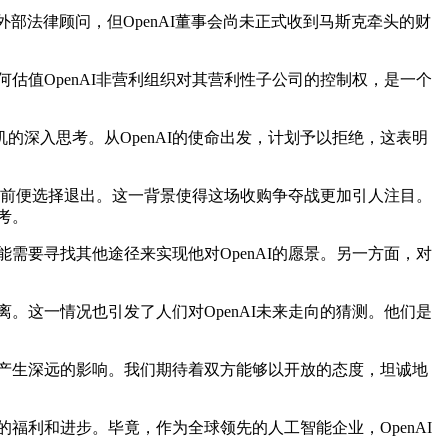
的外部法律顾问，但OpenAI董事会尚未正式收到马斯克牵头的财
估值OpenAI非营利组织对其营利性子公司的控制权，是一个
入思考。从OpenAI的使命出发，计划予以拒绝，这表明
崛起前便选择退出。这一背景使得这场收购争夺战更加引人注目。
考。
需要寻找其他途径来实现他对OpenAI的愿景。另一方面，对
。这一情况也引发了人们对OpenAI未来走向的猜测。他们是
产生深远的影响。我们期待着双方能够以开放的态度，坦诚地
福利和进步。毕竟，作为全球领先的人工智能企业，OpenAI