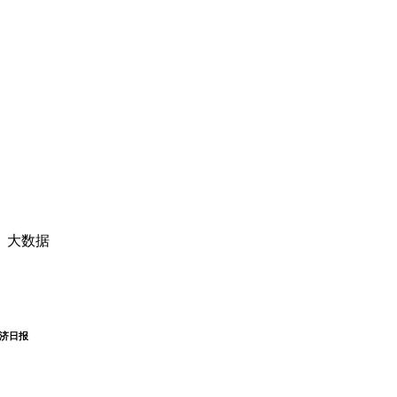
、大数据
济日报