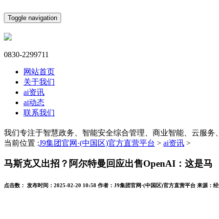
Toggle navigation
0830-2299711
网站首页
关于我们
ai资讯
ai动态
联系我们
我们专注于智慧政务、智能安全综合管理、商业智能、云服务
当前位置 :
J9集团官网·(中国区)官方直营平台
>
ai资讯
>
马斯克又出招？阿尔特曼回应出售OpenAI：这是马
点击数：
发布时间：
2025-02-20 10:58
作者：
J9集团官网·(中国区)官方直营平台
来源：
经