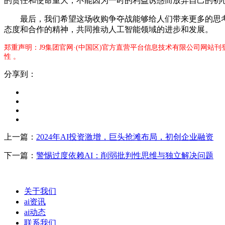
的责任和使命重大，不能因为一时的利益诱惑而放弃自己的初
最后，我们希望这场收购争夺战能够给人们带来更多的思考和
态度和合作的精神，共同推动人工智能领域的进步和发展。
郑重声明：J9集团官网·(中国区)官方直营平台信息技术有限公司网站
性 。
分享到：
上一篇：
2024年AI投资激增，巨头抢滩布局，初创企业融资
下一篇：
警惕过度依赖AI：削弱批判性思维与独立解决问题
关于我们
ai资讯
ai动态
联系我们