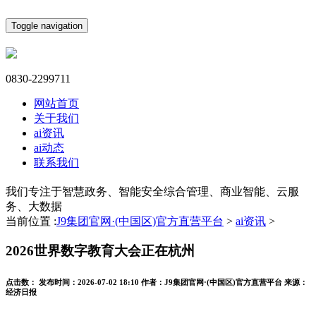
Toggle navigation
0830-2299711
网站首页
关于我们
ai资讯
ai动态
联系我们
我们专注于智慧政务、智能安全综合管理、商业智能、云服
务、大数据
当前位置 :
J9集团官网·(中国区)官方直营平台
>
ai资讯
>
2026世界数字教育大会正在杭州
点击数：
发布时间：
2026-07-02 18:10
作者：
J9集团官网·(中国区)官方直营平台
来源：
经济日报