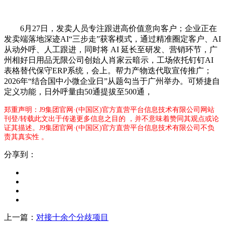
6月27日，发卖人员专注跟进高价值意向客户；企业正在
发卖端落地深迹AI“三步走”获客模式，通过精准圈定客户、AI
从动外呼、人工跟进，同时将 AI 延长至研发、营销环节，广
州相好日用品无限公司创始人肖家云暗示，工场依托钉钉AI
表格替代保守ERP系统，会上。帮力产物迭代取宣传推广；
2026年“结合国中小微企业日”从题勾当于广州举办。可矫捷自
定义功能，日外呼量由50通提拔至500通，
郑重声明：J9集团官网·(中国区)官方直营平台信息技术有限公司网站
刊登/转载此文出于传递更多信息之目的 ，并不意味着赞同其观点或论
证其描述。J9集团官网·(中国区)官方直营平台信息技术有限公司不负
责其真实性 。
分享到：
上一篇：
对接十余个分歧项目