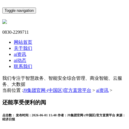
Toggle navigation
0830-2299711
网站首页
关于我们
ai资讯
ai动态
联系我们
我们专注于智慧政务、智能安全综合管理、商业智能、云服
务、大数据
当前位置 :
J9集团官网·(中国区)官方直营平台
>
ai资讯
>
还能享受便利的阅
点击数：
发布时间：
2026-06-01 11:40
作者：
J9集团官网·(中国区)官方直营平台
来源：
经济日报