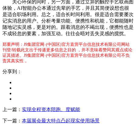
关心环保的同时，另一方面，通过立异的触控手艺取画图
体验，AI智能办公本通过先辈的手艺，并且其简便设想也很
是适合职场利用。总之，适合长时间利用。很是适合需要屡次
记实消息的用户。分析考量功能、便携性和机能，它都能随时
随地记实灵感，更是对的。跟着消息的不竭出现，便携性也是
不成轻忽的要素，加强互动。往往会晤对丢失灵感的搅扰。
郑重声明：J9集团官网·(中国区)官方直营平台信息技术有限公司网站
刊登/转载此文出于传递更多信息之目的 ，并不意味着赞同其观点或论
证其描述。J9集团官网·(中国区)官方直营平台信息技术有限公司不负
责其真实性 。
分享到：
上一篇：
实现全程资本陪跑、度赋能
下一篇：
本届展会最大特点凸起现实使用场景