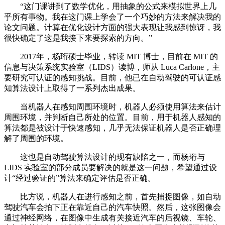
“这门课讲到了数学优化，用抽象的公式来模拟世界上几
乎所有事物。我在这门课上学会了一个巧妙的方法来解决我的
论文问题。计算在优化设计方面的强大表现让我感到惊讶，我
很快确定了这是我接下来要探索的方向。”
2017年，杨珩硕士毕业，转读 MIT 博士，目前在 MIT 的
信息与决策系统实验室（LIDS）读博，师从 Luca Carlone，主
要研究可认证的感知挑战。目前，他已在自动驾驶的可认证感
知算法设计上取得了一系列杰出成果。
当机器人在感知周围环境时，机器人必须使用算法来估计
周围环境，并判断自己所处的位置。目前，用于机器人感知的
算法都是被设计于快速感知，几乎无法保证机器人是否正确理
解了周围的环境。
这也是自动驾驶算法设计的现有缺陷之一，而杨珩与
LIDS 实验室的部分成员要解决的就是这一问题，希望通过设
计“经过验证的”算法来确定评估是否正确。
比方说，机器人在进行感知之前，首先捕捉图像，如自动
驾驶汽车会拍下正在靠近自己的汽车快照。然后，这张图像会
通过神经网络，在图像中生成有关接近汽车的后视镜、车轮、