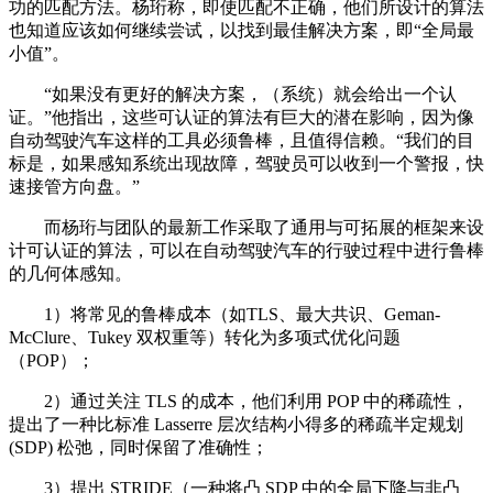
功的匹配方法。杨珩称，即使匹配不正确，他们所设计的算法
也知道应该如何继续尝试，以找到最佳解决方案，即“全局最
小值”。
“如果没有更好的解决方案，（系统）就会给出一个认
证。”他指出，这些可认证的算法有巨大的潜在影响，因为像
自动驾驶汽车这样的工具必须鲁棒，且值得信赖。“我们的目
标是，如果感知系统出现故障，驾驶员可以收到一个警报，快
速接管方向盘。”
而杨珩与团队的最新工作采取了通用与可拓展的框架来设
计可认证的算法，可以在自动驾驶汽车的行驶过程中进行鲁棒
的几何体感知。
1）将常见的鲁棒成本（如TLS、最大共识、Geman-
McClure、Tukey 双权重等）转化为多项式优化问题
（POP）；
2）通过关注 TLS 的成本，他们利用 POP 中的稀疏性，
提出了一种比标准 Lasserre 层次结构小得多的稀疏半定规划
(SDP) 松弛，同时保留了准确性；
3）提出 STRIDE（一种将凸 SDP 中的全局下降与非凸