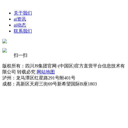
关于我们
ai资讯
ai动态
联系我们
扫一扫
版权所有：四川J9集团官网·(中国区)官方直营平台信息技术有
限公司 转载必究
网站地图
泸州：龙马潭区红星路291号附401号
成都：高新区天府三街69号新希望国际B座1803