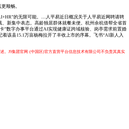
践更顺畅。
“AI+HR”的无限可能。…人平易近日概况关于人平易近网聘请聘
践、新集中表态。高龄独居群体就餐未便。杭州余杭借帮全省首
卡”数字办事平台通过AI实现健康证跨域核验、岗亭需求前置婚
该县15.1万亩杨梅拉开了丰收上市的序幕。飞书“AI新人入
述。J9集团官网·(中国区)官方直营平台信息技术有限公司不负责其真实